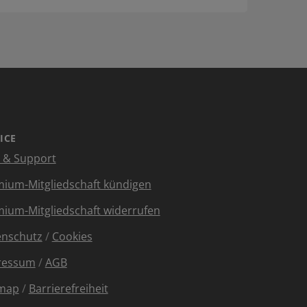
ICE
e & Support
ium-Mitgliedschaft kündigen
ium-Mitgliedschaft widerrufen
enschutz
/
Cookies
ressum
/
AGB
emap
/
Barrierefreiheit